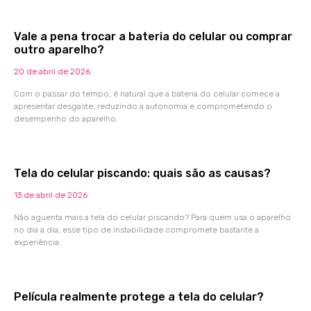
Vale a pena trocar a bateria do celular ou comprar
outro aparelho?
20 de abril de 2026
Com o passar do tempo, é natural que a bateria do celular comece a
apresentar desgaste, reduzindo a autonomia e comprometendo o
desempenho do aparelho.
Tela do celular piscando: quais são as causas?
13 de abril de 2026
Não aguenta mais a tela do celular piscando? Para quem usa o aparelho
no dia a dia, esse tipo de instabilidade compromete bastante a
experiência.
Película realmente protege a tela do celular?