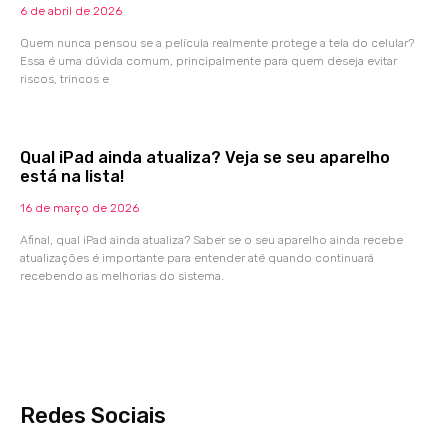
6 de abril de 2026
Quem nunca pensou se a película realmente protege a tela do celular?
Essa é uma dúvida comum, principalmente para quem deseja evitar
riscos, trincos e
Qual iPad ainda atualiza? Veja se seu aparelho
está na lista!
16 de março de 2026
Afinal, qual iPad ainda atualiza? Saber se o seu aparelho ainda recebe
atualizações é importante para entender até quando continuará
recebendo as melhorias do sistema.
Redes Sociais