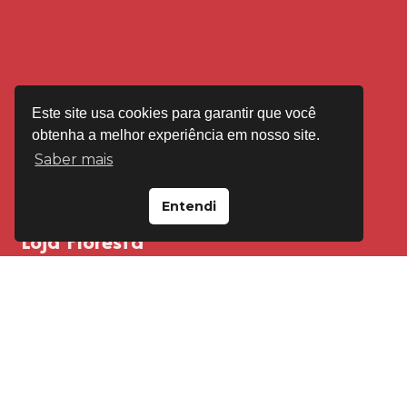
Este site usa cookies para garantir que você
obtenha a melhor experiência em nosso site.
Saber mais
Entendi
VISITE-NOS EM
Loja Floresta
Av Cristóvão Colombo, 2092 Porto Alegre
(51) 99595-4545
(51) 3346-4545