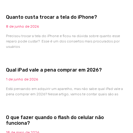
Quanto custa trocar a tela do iPhone?
8 de junho de 2026
Precisou trocar a tela do iPhone e ficou na dúvida sobre quanto esse
reparo pode custar? Esse é um dos consertos mais procurados por
usuários
Qual iPad vale a pena comprar em 2026?
1 de junho de 2026
Está pensando em adquirir um aparelho, mas não sabe qual iPad vale a
pena comprar em 2026? Nesse artigo, vamos te contar quais são as
O que fazer quando o flash do celular não
funciona?
18 de maio de 2026