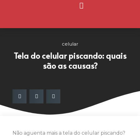
Página Inicial
Nosso Blog
celular
Tela do celular piscando: quais
são as causas?
Não aguenta mais a tela do celular piscando?