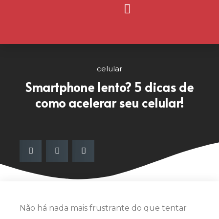
Página Inicial
Nosso Blog
celular
Smartphone lento? 5 dicas de
como acelerar seu celular!
Não há nada mais frustrante do que tentar