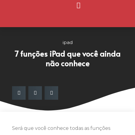
Página Inicial
Nosso Blog
ipad
7 funções iPad que você ainda
não conhece
Será que você conhece todas as funções