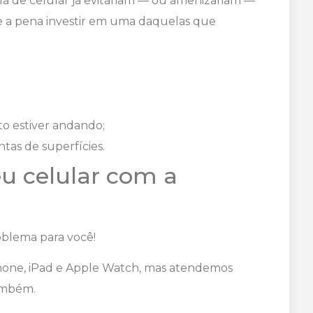
la de celular já evitariam — ou amenizariam —
 a pena investir em uma daquelas que
nto estiver andando;
ntas de superfícies.
eu celular com a
oblema para você!
Phone, iPad e Apple Watch, mas atendemos
ambém.