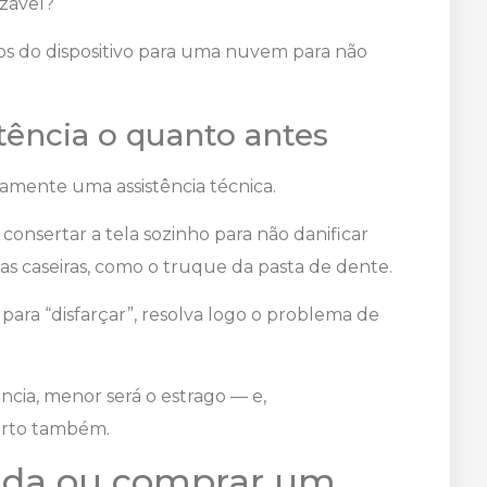
lizável?
s do dispositivo para uma nuvem para não
tência o quanto antes
tamente uma assistência técnica.
consertar a tela sozinho para não danificar
cas caseiras, como o truque da pasta de dente.
 para “disfarçar”, resolva logo o problema de
cia, menor será o estrago — e,
erto também.
ncada ou comprar um