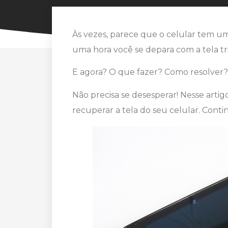
Às vezes, parece que o celular tem u
uma hora você se depara com a tela t
E agora? O que fazer? Como resolver?
Não precisa se desesperar! Nesse artig
recuperar a tela do seu celular. Contin