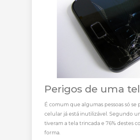
Perigos de uma tel
É comum que algumas pessoas só se 
celular já está inutilizável. Segundo 
tiveram a tela trincada e 76% destes 
forma.