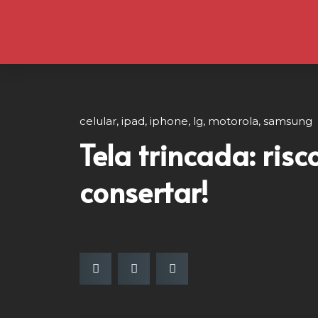
celular
,
ipad
,
iphone
,
lg
,
motorola
,
samsung
Tela trincada: risc
consertar!