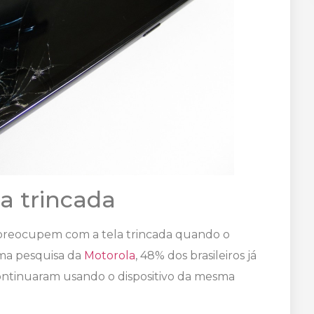
a trincada
preocupem com a tela trincada quando o
uma pesquisa da
Motorola
, 48% dos brasileiros já
continuaram usando o dispositivo da mesma