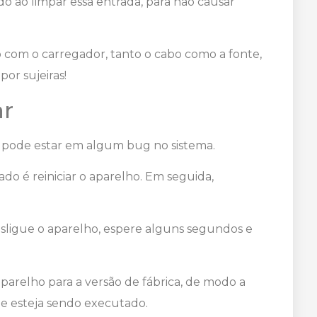
o ao limpar essa entrada, para não causar
com o carregador, tanto o cabo como a fonte,
or sujeiras!
ar
o pode estar em algum bug no sistema.
do é reiniciar o aparelho. Em seguida,
desligue o aparelho, espere alguns segundos e
aparelho para a versão de fábrica, de modo a
ue esteja sendo executado.