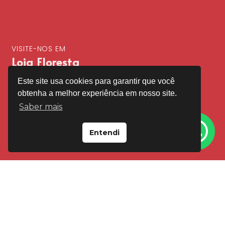
VISITE-NOS EM
Loja Floresta
Este site usa cookies para garantir que você
Av Cristóvão Colombo, 2092 Porto Alegre
obtenha a melhor experiência em nosso site.
(51) 99595-4545
Saber mais
(51) 3346-4545
Entendi