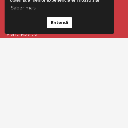
obtenha a melhor experiência em nosso site.
Saber mais
Entendi
VISITE-NOS EM
Loja Floresta
Av Cristóvão Colombo, 2092 Porto Alegre
(51) 99595-4545
(51) 3346-4545