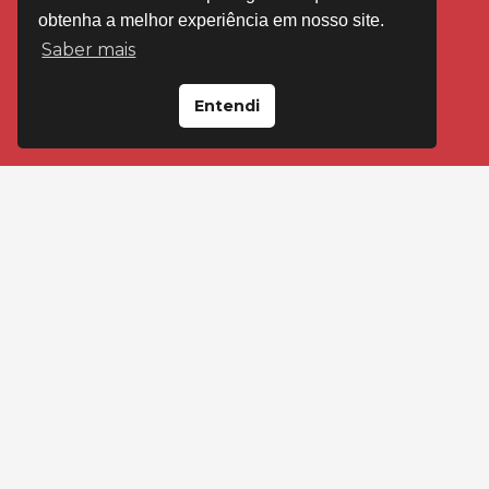
obtenha a melhor experiência em nosso site.
Saber mais
Entendi
VISITE-NOS EM
Loja Floresta
Av Cristóvão Colombo, 2092 Porto Alegre
(51) 99595-4545
(51) 3346-4545