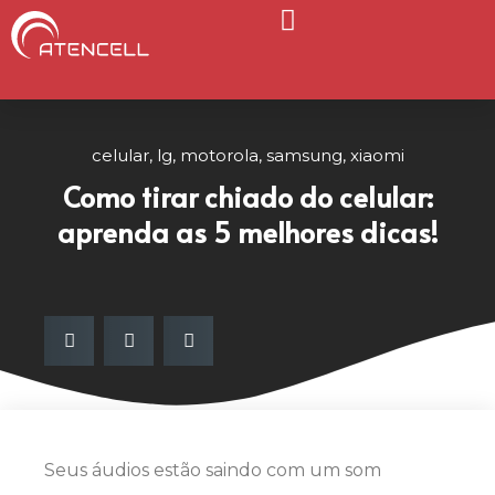
Página Inicial
Nosso Blog
celular
,
lg
,
motorola
,
samsung
,
xiaomi
Como tirar chiado do celular:
aprenda as 5 melhores dicas!
Seus áudios estão saindo com um som