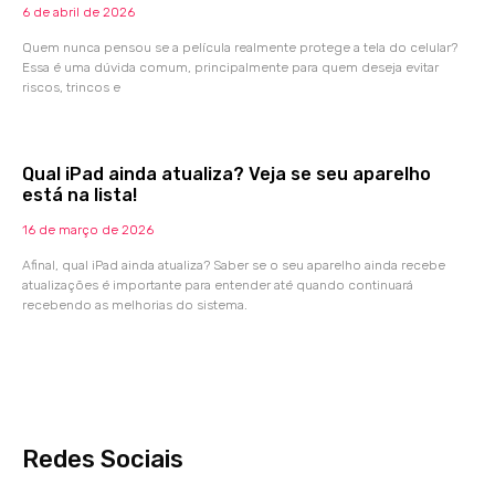
6 de abril de 2026
Quem nunca pensou se a película realmente protege a tela do celular?
Essa é uma dúvida comum, principalmente para quem deseja evitar
riscos, trincos e
Qual iPad ainda atualiza? Veja se seu aparelho
está na lista!
16 de março de 2026
Afinal, qual iPad ainda atualiza? Saber se o seu aparelho ainda recebe
atualizações é importante para entender até quando continuará
recebendo as melhorias do sistema.
Redes Sociais