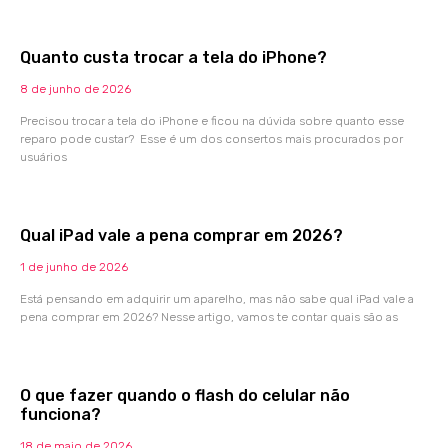
Quanto custa trocar a tela do iPhone?
8 de junho de 2026
Precisou trocar a tela do iPhone e ficou na dúvida sobre quanto esse
reparo pode custar? Esse é um dos consertos mais procurados por
usuários
Qual iPad vale a pena comprar em 2026?
1 de junho de 2026
Está pensando em adquirir um aparelho, mas não sabe qual iPad vale a
pena comprar em 2026? Nesse artigo, vamos te contar quais são as
O que fazer quando o flash do celular não
funciona?
18 de maio de 2026