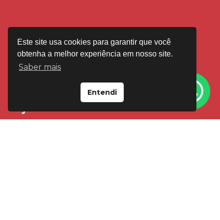
Este site usa cookies para garantir que você
obtenha a melhor experiência em nosso site.
Saber mais
Entendi
VISITE-NOS EM
Loja Floresta
Av Cristóvão Colombo, 2092 Porto Alegre
(51) 99595-4545
(51) 3346-4545