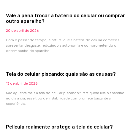
Vale a pena trocar a bateria do celular ou comprar
outro aparelho?
20 de abril de 2026
Com o passar do tempo, é natural que a bateria do celular comece a
apresentar desgaste, reduzindo a autonomia e comprometendo o
desempenho do aparelho.
Tela do celular piscando: quais são as causas?
13 de abril de 2026
Não aguenta mais a tela do celular piscando? Para quem usa o aparelho
no dia a dia, esse tipo de instabilidade compromete bastante a
experiência.
Película realmente protege a tela do celular?