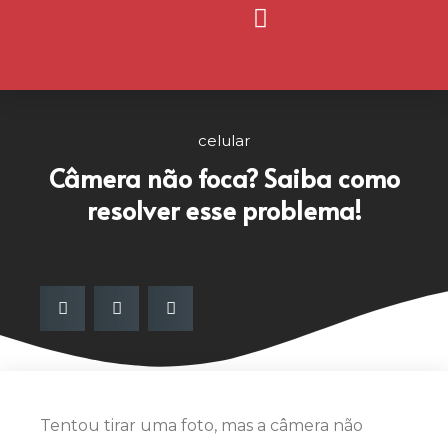
Página Inicial
Nosso Blog
celular
Câmera não foca? Saiba como
resolver esse problema!
Tentou tirar uma foto, mas a câmera não