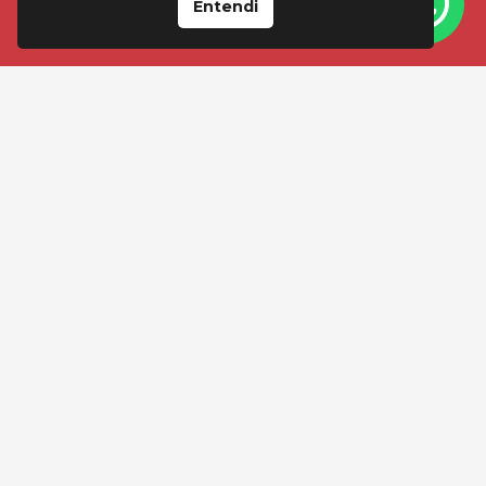
Entendi
VISITE-NOS EM
Loja Floresta
Av Cristóvão Colombo, 2092 Porto Alegre
(51) 99595-4545
(51) 3346-4545