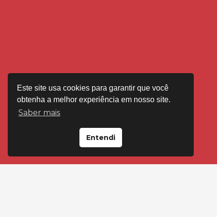
Este site usa cookies para garantir que você
obtenha a melhor experiência em nosso site.
Saber mais
Entendi
VISITE-NOS EM
Loja Floresta
Av Cristóvão Colombo, 2092 Porto Alegre
(51) 99595-4545