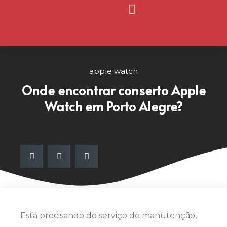
Página Inicial
Nosso Blog
apple watch
Onde encontrar conserto Apple
Watch em Porto Alegre?
Está precisando do serviço de manutenção,