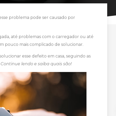
 esse problema pode ser causado por
egada, até problemas com o carregador ou até
 pouco mais complicado de solucionar.
lucionar esse defeito em casa, seguindo as
.
Continue lendo e saiba quais são!