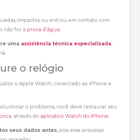
 quedas, impactos ou entrou em contato com
o não for à
prova d’água
.
ure uma
assistência técnica especializada
,
ma.
aure o relógio
alize o Apple Watch, conectado ao iPhone e
solucionar o problema, você deve restaurar seu
brica
, através do
aplicativo Watch do iPhone
.
dos seus dados antes
, pois esse processo
no aparelho.