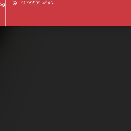
51 99595-4545
og