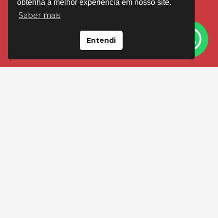
obtenha a melhor experiência em nosso site.
Saber mais
Entendi
VISITE-NOS EM
Loja Floresta
Av Cristóvão Colombo, 2092 Porto Alegre
(51) 99595-4545
(51) 3346-4545