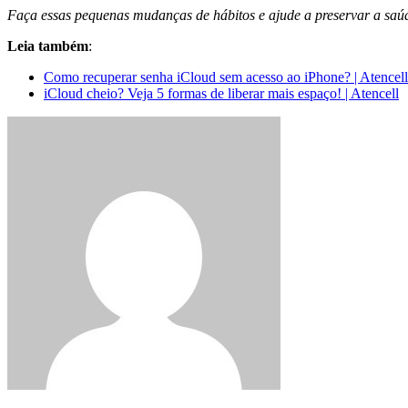
Faça essas pequenas mudanças de hábitos e ajude a preservar a saú
Leia também
:
Como recuperar senha iCloud sem acesso ao iPhone? | Atencell
iCloud cheio? Veja 5 formas de liberar mais espaço! | Atencell