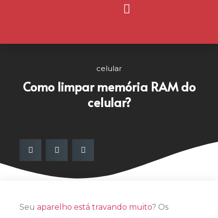
Página Inicial
Nosso Blog
celular
Como limpar memória RAM do
celular?
Seu
aparelho está travando muito
? Os