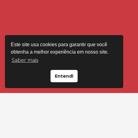
Este site usa cookies para garantir que você
obtenha a melhor experiência em nosso site.
Saber mais
Entendi
VISITE-NOS EM
Loja Floresta
Av Cristóvão Colombo, 2092 Porto Alegre
(51) 99595-4545