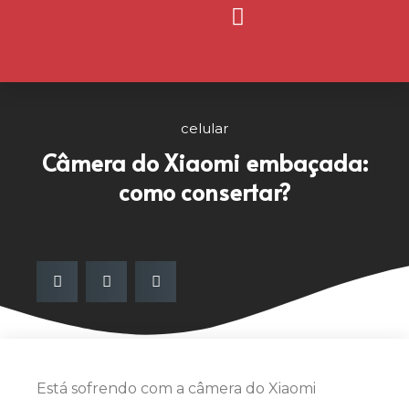
Página Inicial
Nosso Blog
celular
Câmera do Xiaomi embaçada:
como consertar?
Está sofrendo com a câmera do Xiaomi