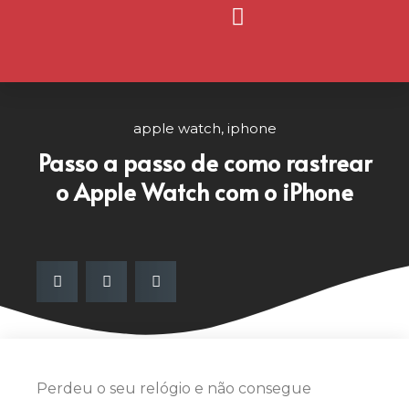
Página Inicial
Nosso Blog
apple watch
,
iphone
Passo a passo de como rastrear
o Apple Watch com o iPhone
Perdeu o seu relógio e não consegue