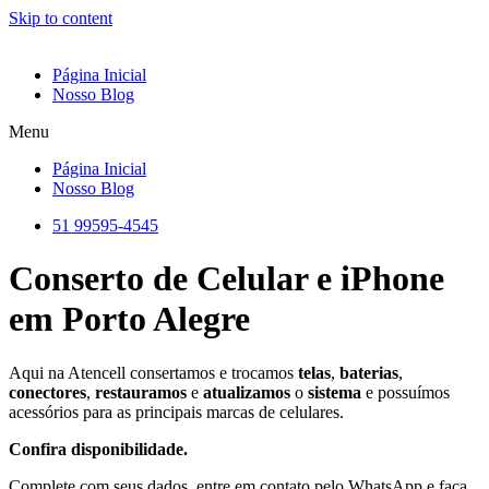
Skip to content
Página Inicial
Nosso Blog
Menu
Página Inicial
Nosso Blog
51 99595-4545
Conserto de Celular e iPhone
em Porto Alegre
Aqui na Atencell consertamos e trocamos
telas
,
baterias
,
conectores
,
restauramos
e
atualizamos
o
sistema
e possuímos
acessórios para as principais marcas de celulares.
Confira disponibilidade.
Complete com seus dados, entre em contato pelo WhatsApp e faça