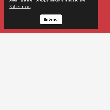
obtenha a melhor experiência em nosso site.
Saber mais
Entendi
VISITE-NOS EM
Loja Floresta
Av Cristóvão Colombo, 2092 Porto Alegre
(51) 99595-4545
(51) 3346-4545