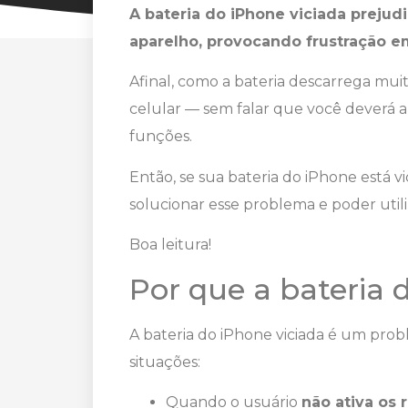
A bateria do iPhone viciada preju
aparelho, provocando frustração e
Afinal, como a bateria descarrega muit
celular — sem falar que você deverá a
funções.
Então, se sua bateria do iPhone está 
solucionar esse problema e poder util
Boa leitura!
Por que a bateria d
A bateria do iPhone viciada é um pr
situações:
Quando o usuário
não ativa os